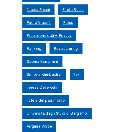
Nicola Pisani
Paolo Recla
Paolo Viganò
Press
Protezione dati – Privacy
Ranking
Restructuring
Sabina Rampinini
Simona Klimbacher
tax
Teresa Devercelli
Tutela del patrimonio
Università degli Studi di Bergamo
Virginia Volpe