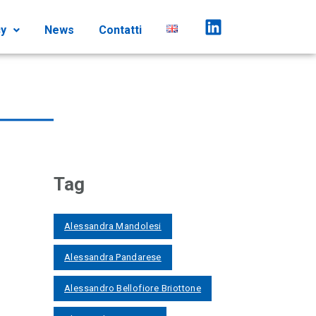
cy
News
Contatti
Tag
Alessandra Mandolesi
Alessandra Pandarese
Alessandro Bellofiore Briottone