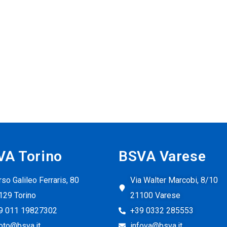
VA Torino
BSVA Varese
so Galileo Ferraris, 80
Via Walter Marcobi, 8/10
129 Torino
21100 Varese
9 011 19827302
+39 0332 285553
foto@bsva.it
infova@bsva.it