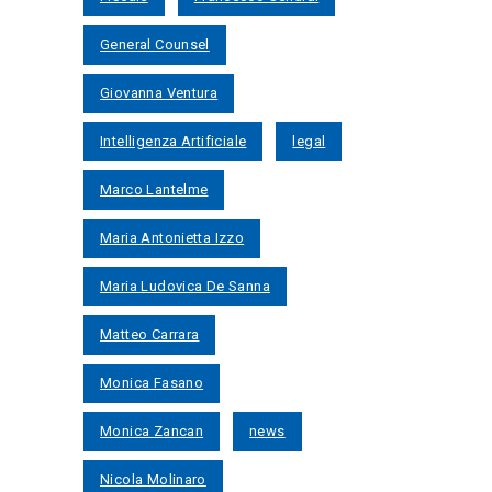
General Counsel
Giovanna Ventura
Intelligenza Artificiale
legal
Marco Lantelme
Maria Antonietta Izzo
Maria Ludovica De Sanna
Matteo Carrara
Monica Fasano
Monica Zancan
news
Nicola Molinaro