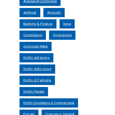
Alessandro Eminente
antitrust
Avvocati
Banking & Finance
bsva
Compliance
Coronavirus
Corporate M&A
Diritto del lavoro
Diritto dello Sport
Diritto di Famiglia
Diritto Penale
Diritto Societario e Commerciale
Fiscale
Francesco Senaldi