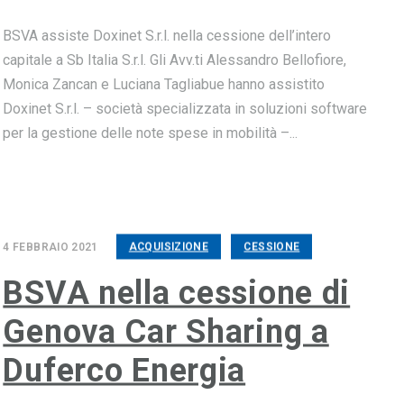
BSVA assiste Doxinet S.r.l. nella cessione dell’intero
capitale a Sb Italia S.r.l. Gli Avv.ti Alessandro Bellofiore,
Monica Zancan e Luciana Tagliabue hanno assistito
Doxinet S.r.l. – società specializzata in soluzioni software
per la gestione delle note spese in mobilità –...
4 FEBBRAIO 2021
ACQUISIZIONE
CESSIONE
BSVA nella cessione di
Genova Car Sharing a
Duferco Energia