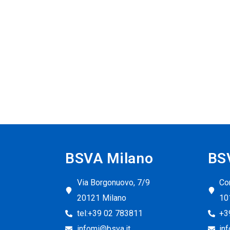
BSVA Milano
BS
Via Borgonuovo, 7/9
Cor
20121 Milano
10
tel:+39 02 783811
+3
infomi@bsva.it
in