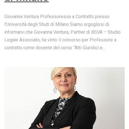
Giovanna Ventura Professoressa a Contratto presso
l’Università degli Studi di Milano Siamo orgogliosi di
informarvi che Giovanna Ventura, Partner di BSVA – Studio
Legale Associato, ha vinto il concorso per Professore a
contratto come docente del corso “Atti Giuridici e...