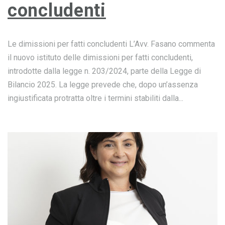
concludenti
Le dimissioni per fatti concludenti L’Avv. Fasano commenta
il nuovo istituto delle dimissioni per fatti concludenti,
introdotte dalla legge n. 203/2024, parte della Legge di
Bilancio 2025. La legge prevede che, dopo un’assenza
ingiustificata protratta oltre i termini stabiliti dalla...