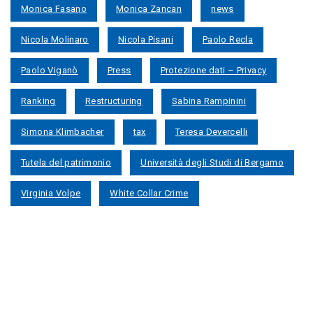
Monica Fasano
Monica Zancan
news
Nicola Molinaro
Nicola Pisani
Paolo Recla
Paolo Viganò
Press
Protezione dati – Privacy
Ranking
Restructuring
Sabina Rampinini
Simona Klimbacher
tax
Teresa Devercelli
Tutela del patrimonio
Università degli Studi di Bergamo
Virginia Volpe
White Collar Crime