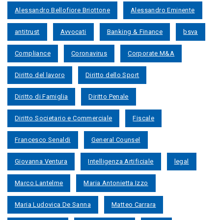
Alessandro Bellofiore Briottone
Alessandro Eminente
antitrust
Avvocati
Banking & Finance
bsva
Compliance
Coronavirus
Corporate M&A
Diritto del lavoro
Diritto dello Sport
Diritto di Famiglia
Diritto Penale
Diritto Societario e Commerciale
Fiscale
Francesco Senaldi
General Counsel
Giovanna Ventura
Intelligenza Artificiale
legal
Marco Lantelme
Maria Antonietta Izzo
Maria Ludovica De Sanna
Matteo Carrara