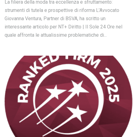
La filiera della moda tra eccellenza e sfruttamento:
strumenti di tutela e prospettive di riforma L’Avvocato
Giovanna Ventura, Partner di BSVA, ha scritto un
interessante articolo per NT+ Diritto | Il Sole 24 Ore nel
quale affronta le attualissime problematiche di...