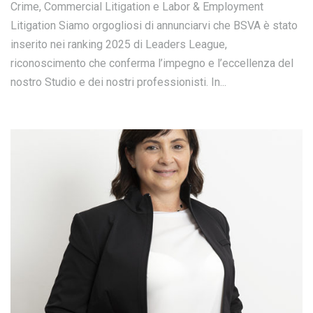
Crime, Commercial Litigation e Labor & Employment
Litigation Siamo orgogliosi di annunciarvi che BSVA è stato
inserito nei ranking 2025 di Leaders League,
riconoscimento che conferma l’impegno e l’eccellenza del
nostro Studio e dei nostri professionisti. In...