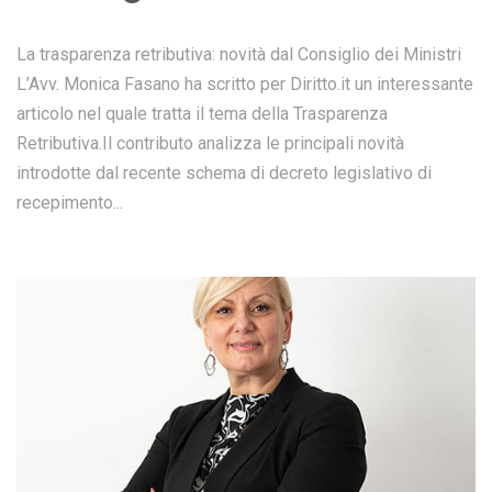
La trasparenza retributiva: novità dal Consiglio dei Ministri
L’Avv. Monica Fasano ha scritto per Diritto.it un interessante
articolo nel quale tratta il tema della Trasparenza
Retributiva.Il contributo analizza le principali novità
introdotte dal recente schema di decreto legislativo di
recepimento...