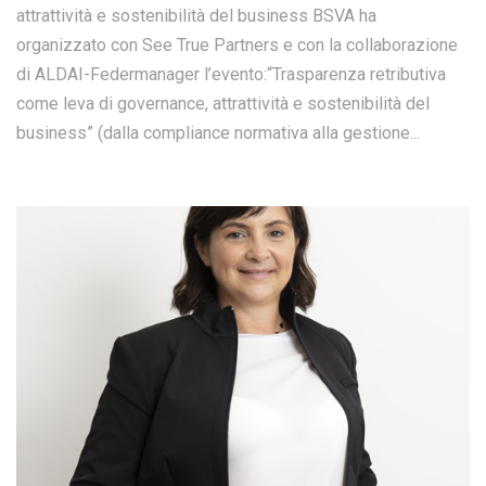
attrattività e sostenibilità del business BSVA ha
organizzato con See True Partners e con la collaborazione
di ALDAI-Federmanager l’evento:“Trasparenza retributiva
come leva di governance, attrattività e sostenibilità del
business” (dalla compliance normativa alla gestione...