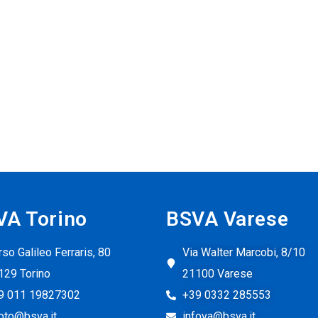
VA Torino
BSVA Varese
so Galileo Ferraris, 80
Via Walter Marcobi, 8/10
129 Torino
21100 Varese
9 011 19827302
+39 0332 285553
foto@bsva.it
infova@bsva.it