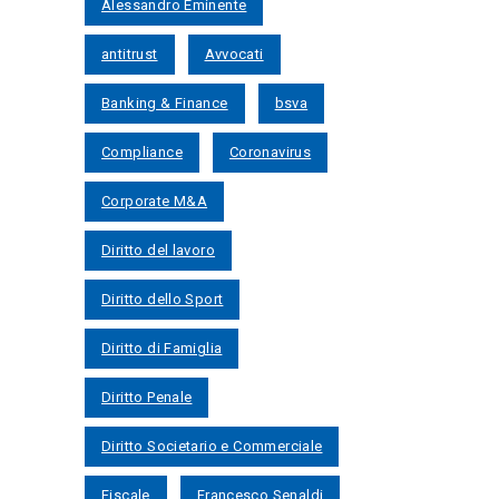
Alessandro Eminente
antitrust
Avvocati
Banking & Finance
bsva
Compliance
Coronavirus
Corporate M&A
Diritto del lavoro
Diritto dello Sport
Diritto di Famiglia
Diritto Penale
Diritto Societario e Commerciale
Fiscale
Francesco Senaldi