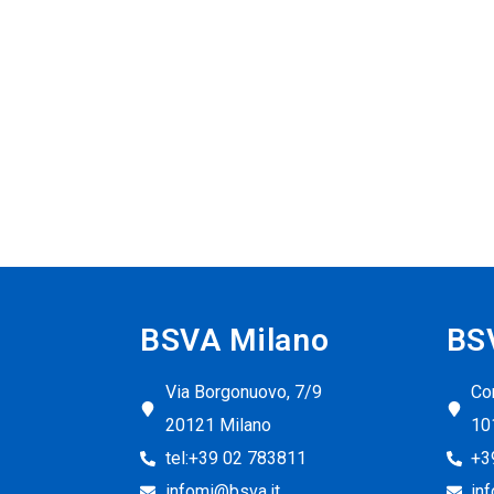
BSVA Milano
BS
Via Borgonuovo, 7/9
Cor
20121 Milano
10
tel:+39 02 783811
+3
infomi@bsva.it
in