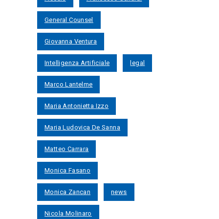
General Counsel
Giovanna Ventura
Intelligenza Artificiale
legal
Marco Lantelme
Maria Antonietta Izzo
Maria Ludovica De Sanna
Matteo Carrara
Monica Fasano
Monica Zancan
news
Nicola Molinaro