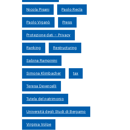
Nicola Pisani
Paolo Recla
Paolo Viganò
Press
Protezione dati – Privacy
Ranking
Restructuring
Sabina Rampinini
Simona Klimbacher
tax
Teresa Devercelli
Tutela del patrimonio
Università degli Studi di Bergamo
Virginia Volpe