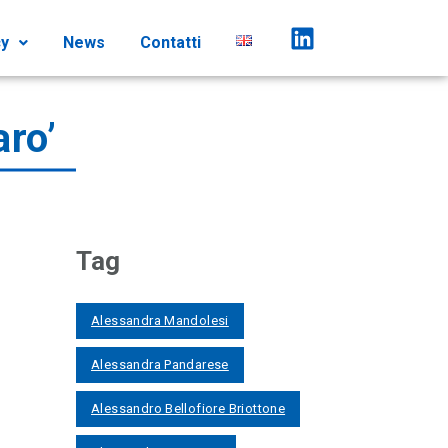
cy
News
Contatti
ro’
Tag
Alessandra Mandolesi
Alessandra Pandarese
Alessandro Bellofiore Briottone