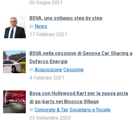
30 Giugno 2021
BSVA, uno sviluppo step by step
In
News
17 Febbraio 2021
BSVA nella cessione di Genova Car Sharing a
Duferco Energia
In
Acquisizione
Cessione
4 Febbraio 2021
Bsva con Hollywood Kart per la nuova pista
di go-karts nel Bicocca Village
In
Corporate & Tax
Societario e fiscale
23 Settembre 2020