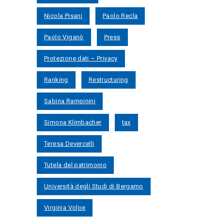
Nicola Pisani
Paolo Recla
Paolo Viganò
Press
Protezione dati – Privacy
Ranking
Restructuring
Sabina Rampinini
Simona Klimbacher
tax
Teresa Devercelli
Tutela del patrimonio
Università degli Studi di Bergamo
Virginia Volpe