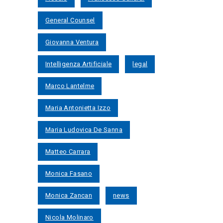
General Counsel
Giovanna Ventura
Intelligenza Artificiale
legal
Marco Lantelme
Maria Antonietta Izzo
Maria Ludovica De Sanna
Matteo Carrara
Monica Fasano
Monica Zancan
news
Nicola Molinaro