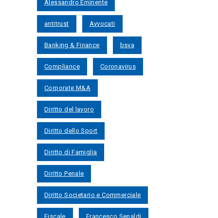
Alessandro Eminente
antitrust
Avvocati
Banking & Finance
bsva
Compliance
Coronavirus
Corporate M&A
Diritto del lavoro
Diritto dello Sport
Diritto di Famiglia
Diritto Penale
Diritto Societario e Commerciale
Fiscale
Francesco Senaldi