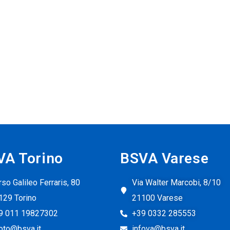
VA Torino
BSVA Varese
so Galileo Ferraris, 80
Via Walter Marcobi, 8/10
129 Torino
21100 Varese
9 011 19827302
+39 0332 285553
foto@bsva.it
infova@bsva.it