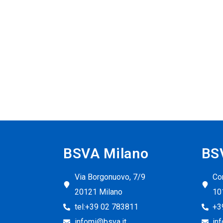
BSVA Milano
BS
Via Borgonuovo, 7/9
Cor
20121 Milano
10
tel:+39 02 783811
+3
infomi@bsva.it
in