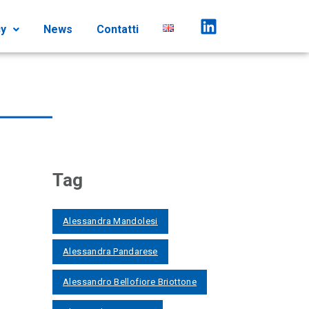
cy
News
Contatti
Tag
Alessandra Mandolesi
Alessandra Pandarese
Alessandro Bellofiore Briottone