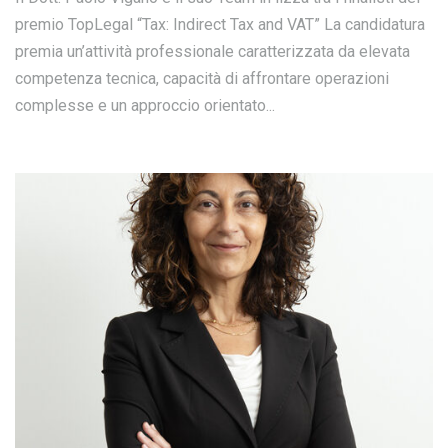
premio TopLegal “Tax: Indirect Tax and VAT” La candidatura
premia un’attività professionale caratterizzata da elevata
competenza tecnica, capacità di affrontare operazioni
complesse e un approccio orientato...