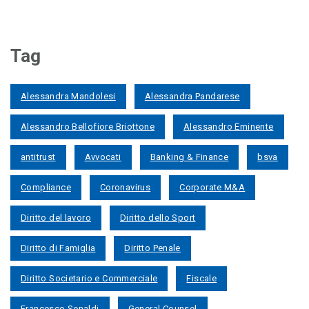
Tag
Alessandra Mandolesi
Alessandra Pandarese
Alessandro Bellofiore Briottone
Alessandro Eminente
antitrust
Avvocati
Banking & Finance
bsva
Compliance
Coronavirus
Corporate M&A
Diritto del lavoro
Diritto dello Sport
Diritto di Famiglia
Diritto Penale
Diritto Societario e Commerciale
Fiscale
Francesco Senaldi
General Counsel