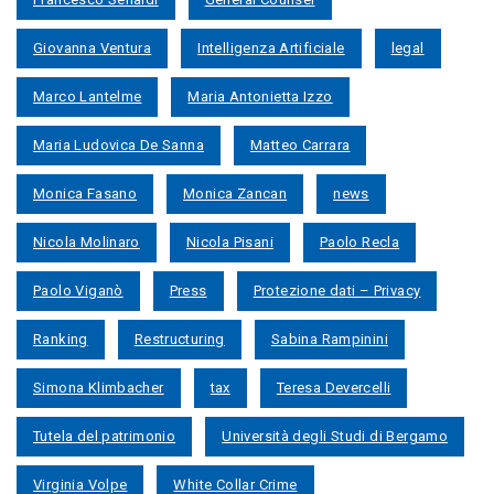
Giovanna Ventura
Intelligenza Artificiale
legal
Marco Lantelme
Maria Antonietta Izzo
Maria Ludovica De Sanna
Matteo Carrara
Monica Fasano
Monica Zancan
news
Nicola Molinaro
Nicola Pisani
Paolo Recla
Paolo Viganò
Press
Protezione dati – Privacy
Ranking
Restructuring
Sabina Rampinini
Simona Klimbacher
tax
Teresa Devercelli
Tutela del patrimonio
Università degli Studi di Bergamo
Virginia Volpe
White Collar Crime